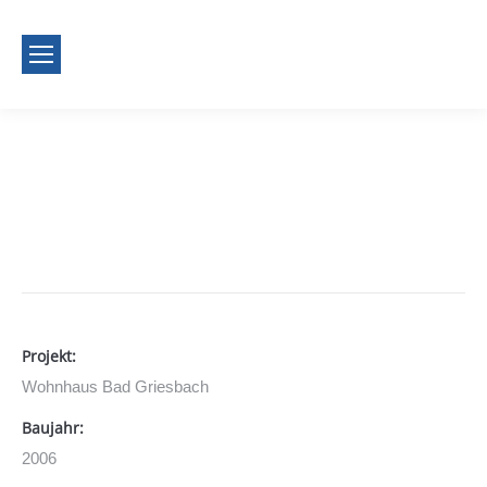
Start
Portfolio Project
Sie befinden sich hier:
Wohnhaus Bad
Griesbach
Projekt:
Wohnhaus Bad Griesbach
Baujahr:
2006