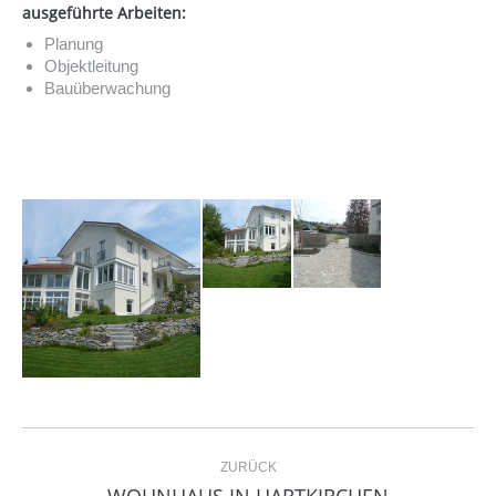
ausgeführte Arbeiten:
Planung
Objektleitung
Bauüberwachung
Project
ZURÜCK
navigation
Previous